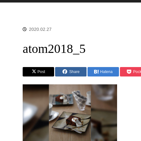
2020.02.27
atom2018_5
Post
Share
Hatena
Pock