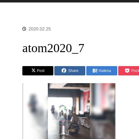
2020.02.25
atom2020_7
Post
Share
Hatena
Pock