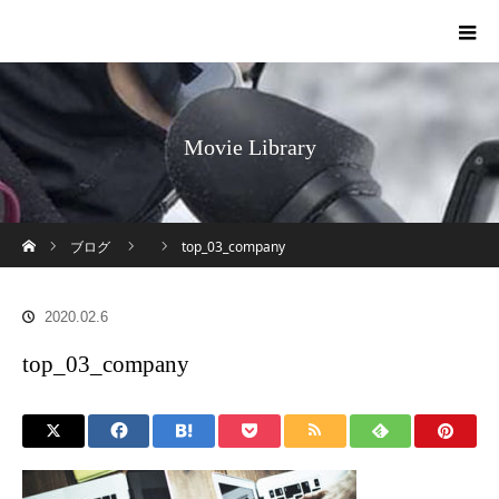
Movie Library
ホーム
ブログ
top_03_company
2020.02.6
top_03_company